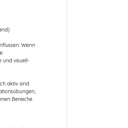
and)
nflussen: Wenn 
e 
 und visuell-
h aktiv sind 
ationsübungen, 
enen Bereiche 