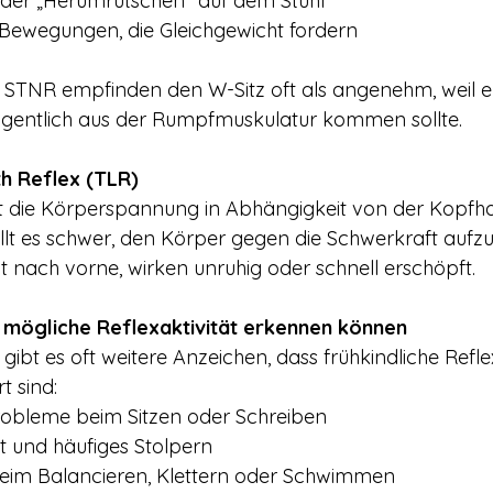
oder „Herumrutschen“ auf dem Stuhl
Bewegungen, die Gleichgewicht fordern
 STNR empfinden den W-Sitz oft als angenehm, weil e
e eigentlich aus der Rumpfmuskulatur kommen sollte.
th Reflex (TLR)
t die Körperspannung in Abhängigkeit von der Kopfha
fällt es schwer, den Körper gegen die Schwerkraft aufzu
t nach vorne, wirken unruhig oder schnell erschöpft.
 mögliche Reflexaktivität erkennen können
ibt es oft weitere Anzeichen, dass frühkindliche Refle
t sind:
robleme beim Sitzen oder Schreiben
it und häufiges Stolpern
beim Balancieren, Klettern oder Schwimmen