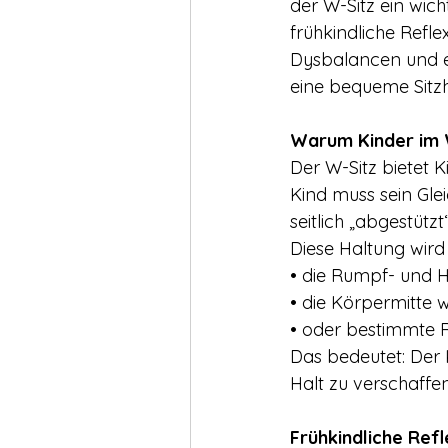
der W-Sitz ein wic
frühkindliche Refl
Dysbalancen und ei
eine bequeme Sitzh
Warum Kinder im W
Der W-Sitz bietet 
Kind muss sein Gle
seitlich „abgestützt
Diese Haltung wird
• die Rumpf- und Hü
• die Körpermitte we
• oder bestimmte R
Das bedeutet: Der 
Halt zu verschaffen
Frühkindliche Ref