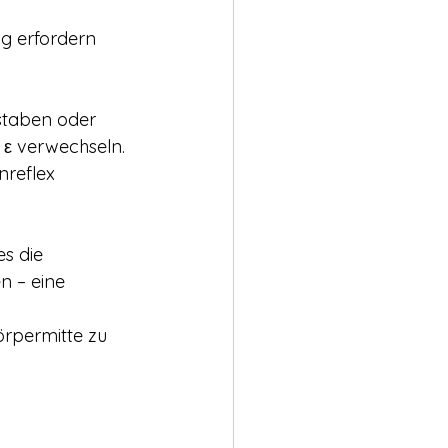
g erfordern
staben oder 
d ε verwechseln.
reflex 
s die 
n – eine 
örpermitte zu 