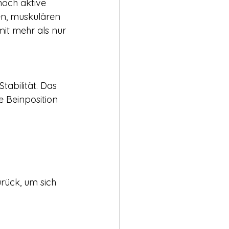
noch aktive 
en, muskulären 
it mehr als nur 
abilität. Das 
e Beinposition 
rück, um sich 