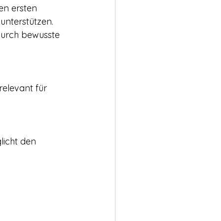
en ersten 
unterstützen.
durch bewusste 
elevant für 
icht den 