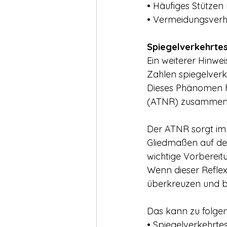
• Häufiges Stütze
• Vermeidungsverh
Spiegelverkehrtes
Ein weiterer Hinwe
Zahlen spiegelverke
Dieses Phänomen h
(ATNR) zusammen
Der ATNR sorgt im 
Gliedmaßen auf der
wichtige Vorbereitu
Wenn dieser Reflex 
überkreuzen und be
Das kann zu folgen
• Spiegelverkehrte