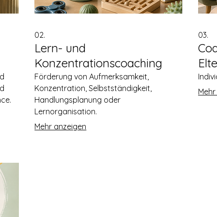
02.
03.
Lern- und
Coa
Konzentrationscoaching
Elt
nd
Förderung von Aufmerksamkeit,
Indiv
nd
Konzentration, Selbstständigkeit,
Mehr
nce.
Handlungsplanung oder
Lernorganisation.
Mehr anzeigen