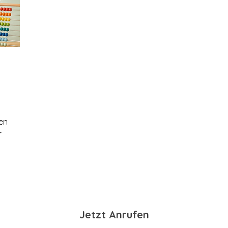
ten
r
s
Jetzt Anrufen