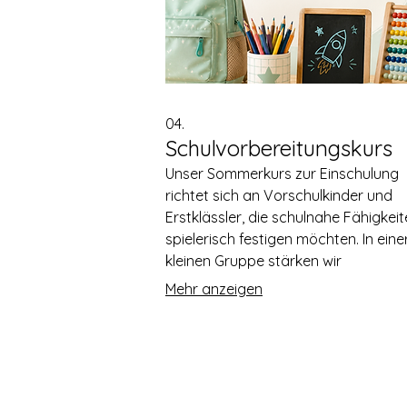
04.
Schulvorbereitungskurs
Unser Sommerkurs zur Einschulung
richtet sich an Vorschulkinder und
Erstklässler, die schulnahe Fähigkei
spielerisch festigen möchten. In eine
kleinen Gruppe stärken wir
Konzentration, Feinmotorik,
Mehr anzeigen
Selbstständigkeit und Sicherheit im
Schulalltag. Der Kurs findet an sech
Terminen in den Sommerferien statt.
Adresse und Kontakt: