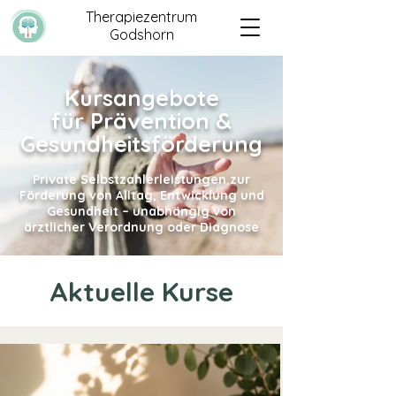
Therapiezentrum
Godshorn
Kursangebote
für Prävention &
Gesundheitsförderung
Private Selbstzahlerleistungen zur
Förderung von Alltag, Entwicklung und
Gesundheit – unabhängig von
ärztlicher Verordnung oder Diagnose
Aktuelle Kurse