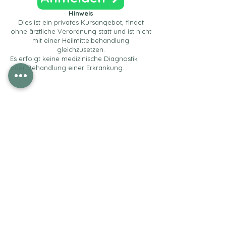
Hinweis
Dies ist ein privates Kursangebot, findet
ohne ärztliche Verordnung statt und ist nicht
mit einer Heilmittelbehandlung
gleichzusetzen.
Es erfolgt keine medizinische Diagnostik
oder Behandlung einer Erkrankung.
Öffnungszeiten
Mo: 08:00 - 18:00 Uhr
Di: 08:00 - 18:00 Uhr
MI: 08:00 - 18:00 Uhr
Do: 08:00 - 18:00 Uhr
Fr: 08:00 - 14:00 Uhr
*und nach A
bsprache
Adresse und Kontakt: